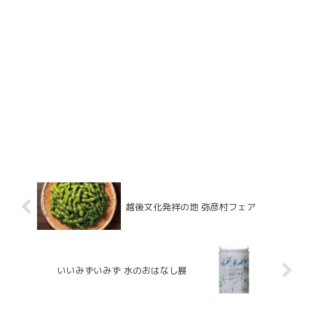
越後文化発祥の地 弥彦村フェア
いいみずいみず 水のおはなし展