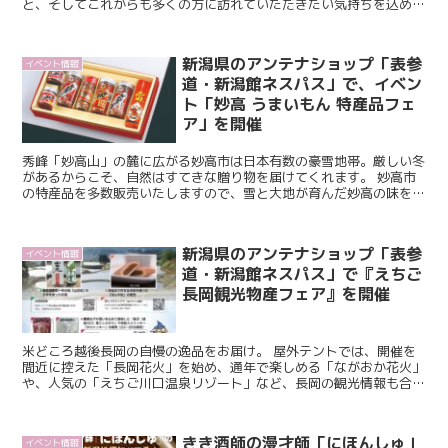
と、そしてこれからも多くの方に訪れていただきたい気持ちを込め
て、8/1(金)～10(日)の10日間、全館で様...
新潟県のアンテナショップ「表参
イベント情報
道・新潟館ネスパス」で、イベン
ト「妙高 うまいもん 特産品フェ
ア」を開催
秀峰「妙高山」の麓に広がる妙高市は日本有数の豪雪地帯。厳しい冬
があるからこそ、自然はすてきな贈り物を届けてくれます。 妙高市
の特産品を多数販売いたしますので、雪と大地が育んだ妙高の味をぜ
ひこの機会にお楽しみください。 【主催】妙高市推奨...
新潟県のアンテナショップ「表参
イベント情報
道・新潟館ネスパス」で『えちご
長岡観光物産フェア』を開催
米どころ越後長岡の自慢の逸品をお届け。 屋外テントでは、開催を
間近に控えた「長岡花火」を始め、通年で楽しめる「ながおか花火」
や、人気の「えちご川口温泉リゾート」など、長岡の観光情報も合わ
せてご紹介します。越後の味覚とともに長岡の魅力をお楽...
きき酒師の漫才師「にほんしゅ」
イベント情報