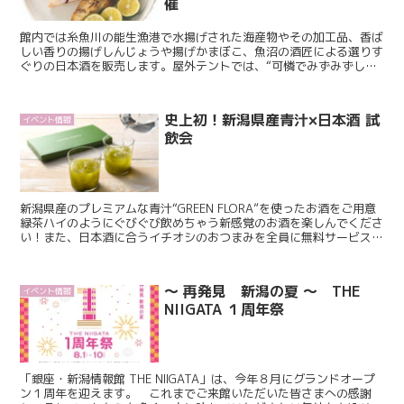
催
館内では糸魚川の能生漁港で水揚げされた海産物やその加工品、香ば
しい香りの揚げしんじょうや揚げかまぼこ、魚沼の酒匠による選りす
ぐりの日本酒を販売します。屋外テントでは、“可憐でみずみずしい
新潟のお姫様”の「越後姫」や旬の新潟野菜を販売します。...
史上初！新潟県産青汁×日本酒 試
イベント情報
飲会
新潟県産のプレミアムな青汁“GREEN FLORA”を使ったお酒をご用意
緑茶ハイのようにぐびぐび飲めちゃう新感覚のお酒を楽しんでくださ
い！また、日本酒に合うイチオシのおつまみを全員に無料サービス！
会場で青汁をお買い上げの方は、日本酒の試飲代...
～ 再発見 新潟の夏 ～ THE
イベント情報
NIIGATA １周年祭
「銀座・新潟情報館 THE NIIGATA」は、今年８月にグランドオープ
ン１周年を迎えます。 これまでご来館いただいた皆さまへの感謝