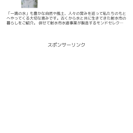
「一滴の水」も豊かな自然や風土、人々の営みを巡って私たちのもと
へやってくる大切な恵みです。古くから水と共に生きてきた射水市の
暮らしをご紹介。 併せて射水市水道事業が製造するモンドセレクシ
ョン2022最高金賞受賞「いいみず いみず」を販売し...
スポンサーリンク