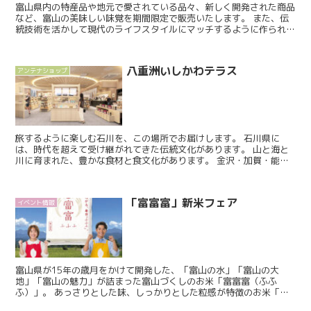
富山県内の特産品や地元で愛されている品々、新しく開発された商品
など、富山の美味しい味覚を期間限定で販売いたします。 また、伝
統技術を活かして現代のライフスタイルにマッチするように作られた
民工芸品なども販売いたします。 富山を感じていただ...
八重洲いしかわテラス
アンテナショップ
旅するように楽しむ石川を、この場所でお届けします。 石川県に
は、時代を超えて受け継がれてきた伝統文化があります。 山と海と
川に育まれた、豊かな食材と食文化があります。 金沢・加賀・能
登、それぞれの地域に根づく文化の多様性があります。 そし...
「富富富」新米フェア
イベント情報
富山県が15年の歳月をかけて開発した、「富山の水」「富山の大
地」「富山の魅力」が詰まった富山づくしのお米「富富富（ふふ
ふ）」。 あっさりとした味、しっかりとした粒感が特徴のお米「富
富富」。 冷めても美味しく、どんな料理にもあう「富富富」...