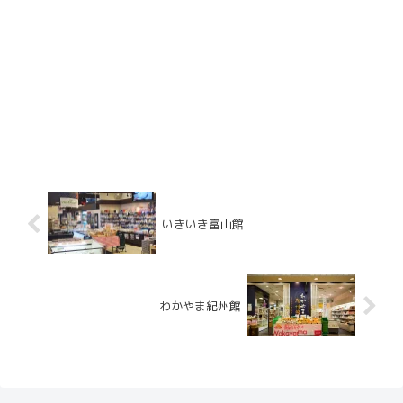
いきいき富山館
わかやま紀州館