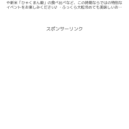
や新米「ひゃくまん穀」の食べ比べなど、この時期ならではの特別な
イベントをお楽しみください♪ ・ふっくら大粒冷めても美味しいお米
「ひゃくまん穀」 ・１１月１日～翌年２月末に漁獲され...
スポンサーリンク