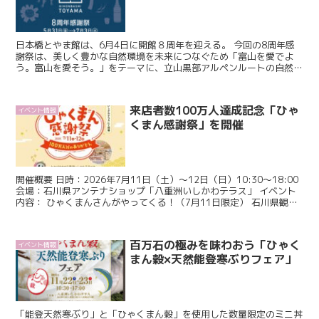
日本橋とやま館は、6月4日に開館８周年を迎える。 今回の8周年感
謝祭は、美しく豊かな自然環境を未来につなぐため「富山を愛でよ
う。富山を愛そう。」をテーマに、立山黒部アルペンルートの自然保
護・環境保全の取組みの企画展示をはじめ、富山の大自然...
来店者数100万人達成記念「ひゃ
イベント情報
くまん感謝祭」を開催
開催概要 日時：2026年7月11日（土）～12日（日）10:30～18:00
会場：石川県アンテナショップ「八重洲いしかわテラス」 イベント
内容： ひゃくまんさんがやってくる！（7月11日限定） 石川県観光
PRマスコットキャラクター「ひゃ...
百万石の極みを味わおう「ひゃく
イベント情報
まん穀×天然能登寒ぶりフェア」
「能登天然寒ぶり」と「ひゃくまん穀」を使用した数量限定のミニ丼