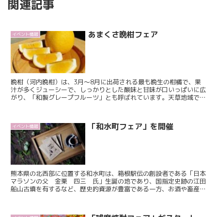
関連記事
あまくさ晩柑フェア
イベント情報
晩柑（河内晩柑）は、3月～8月に出荷される最も晩生の柑橘で、果
汁が多くジューシーで、しっかりとした酸味と甘味が口いっぱいに広
がり、「和製グレープフルーツ」とも呼ばれています。天草地域で生
産された「あまくさ晩柑」は、果実をそのまま堪能するのは...
「和水町フェア」を開催
イベント情報
熊本県の北西部に位置する和水町は、箱根駅伝の創設者である「日本
マラソンの父 金栗 四三 氏」生誕の地であり、国指定史跡の江田
船山古墳を有するなど、歴史的資源が豊富である一方、お酒や畜産、
青果物の生産が盛んであり、魅力的な特産品が豊富にありま...