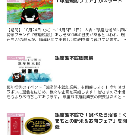
「球磨焼酎フェア」がスタート
イベント情報
【期間】 10月24日（火）〜11月5日（日） 人吉・球磨地域が世界に
誇るブランド『球磨焼酎』 およそ500年の歴史があるといわれ、現
在も27の蔵元が、精魂込めて美味しい焼酎を造り続けています。 ひ
と言で『球磨焼酎』といっても、その味わいは...
銀座熊本館創業祭
イベント情報
毎年恒例のイベント「銀座熊本館創業祭」を開催します！ 今年はガ
ラポン抽選会をはじめ、様々な企画を実施します！ 皆さまのご来場
を心よりお待ちしております。 銀座熊本館創業祭の概要は次のとお
りです。 実施期間 令和5年10月3日（火曜日...
銀座熊本館で「食べたら沼る！く
イベント情報
まもとの新米＆お肉フェア」を開
催