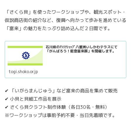
「さくら貝」を使ったワークショップや、観光スポット・
仮説商店街の紹介など、復興へ向かって歩みを進めている
「富来」の魅力をたっぷり詰め込んだ２日間です。
石川県のｱﾝﾃﾅｼｮｯﾌﾟ八重洲いしかわテラスにて
「がんばろう！能登富来展」を開催します。
togi.shoko.or.jp
✔ 「いがらまんじゅう」など富来の商品を集めて販売
✔ 小貝と貝細工作品を展示
✔ さくら貝クラフト制作体験（各日30名・無料）
※ワークショップは事前予約不要・当日先着順です。