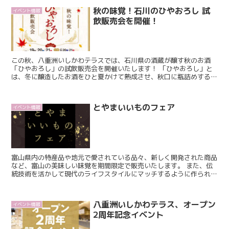
秋の味覚！石川のひやおろし 試
イベント情報
飲販売会を開催！
この秋、八重洲いしかわテラスでは、石川県の酒蔵が醸す秋のお酒
「ひやおろし」の試飲販売会を開催いたします！ 「ひやおろし」と
は、冬に醸造したお酒をひと夏かけて熟成させ、秋口に瓶詰めする季
節限定のお酒です。 夏を越すことで生まれた、まろやかな旨...
とやまいいものフェア
イベント情報
富山県内の特産品や地元で愛されている品々、新しく開発された商品
など、富山の美味しい味覚を期間限定で販売いたします。 また、伝
統技術を活かして現代のライフスタイルにマッチするように作られた
民工芸品なども販売いたします。 富山を感じていただ...
八重洲いしかわテラス、オープン
イベント情報
2周年記念イベント