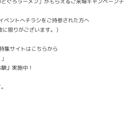
のどぐろラーメン」がもらえるご来場キャンペーンチ
田市イベントへチラシをご持参された方へ
数に限りがございます。）
特集サイトはこちらから
）」
体験』実施中！
す。