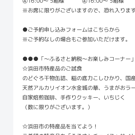
④16:00～ 5組様 ④16:00～ 5組様
※お席に限りがございますので、恐れ入りま
●ご予約申し込みフォームはこちらから
※ご予約なしの場合もご参加いただけます。
●●●「～ふるさと納税～お楽しみコーナー
☆浜田市特産品のご試食
のどぐろ干物缶詰、稲の底力こしひかり、国
天然アルカリイオン水金城の華、うまがおラ
自家焙煎珈琲、手作りクッキー、いちじく
（数に限りがございます。）
☆浜田市の特産品を当てよう！