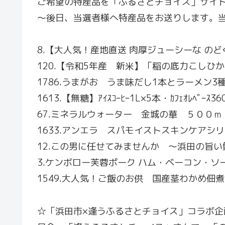
ご希望の特産品を「ふるさとチョイス」サイ
～後日、当選者様へ特産品をお送りします。当
8.【大人気！産地直送 肉厚ジューシーな の
120.【令和5年産 新米】「稲の底力こしひか
1786.うまがお うま味だし1本とラーメン
1613.【無糖】ｱｲｽｺｰﾋｰ1L×5本・ｶﾌｪｵﾚﾍ
67.ミネラルウォーター 金城の華 ５００
1633.アンエラ スパモイストスキンケアシ
12.この男に任せてみませんか ～浜田の旨
3.ケンボロー芙蓉ポーク ハム・ベーコン・
1549.大人気！ご飯のお供 国産茎わかめ佃煮
☆「浜田市×逢うふるさとチョイス」コラボ企