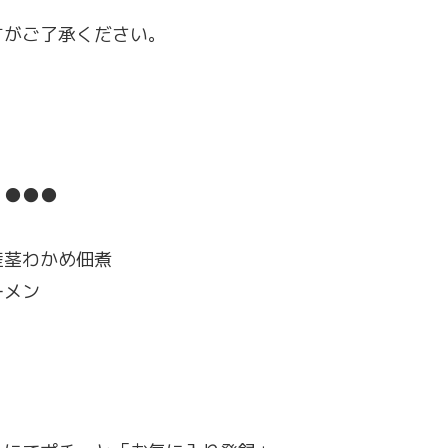
すがご了承ください。
」●●●
産茎わかめ佃煮
ーメン