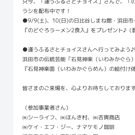
只今、「逢うふるさとチョイス」さんで、「
ラシを配布中です！
●9/9(土)、10(日)の日比谷しまね館・浜
『のどぐろラーメン2食入』をプレゼント♪（
●逢うふるさとチョイスさんへ行ってみよう♪
浜田市の伝統芸能「石見神楽（いわみかぐら
『石見神楽面（いわみかぐらめん）の絵付け
皆さまのご来場を、心よりお待ちしておりま
（参加事業者さん）
㈱シーライフ、㈱ほんき村、㈱吉寅商店
㈱ケイ・エフ・ジー、ナマケモノ珈琲