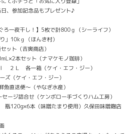
トにてポチっと「お気に入り登録」
日、参加記念品もプレゼント♪
どぐろ一夜干し！】5枚で計800ｇ（シーライフ）
り」10kｇ（ほんき村）
3種セット（吉寅商店）
ﾞｰｽ360mL×2本セット（ナマケモノ珈琲）
ｍｌ ２Ｌ 各一箱（ケイ・エフ・ジー）
リーズ（ケイ・エフ・ジー）
い鮮魚直送便～（やなぎ水産）
ソーセージ詰合せ（ケンボロー手づくりハム工房）
 瓶120g×6本（味噌たまり使用）久保田味噌麹店
画