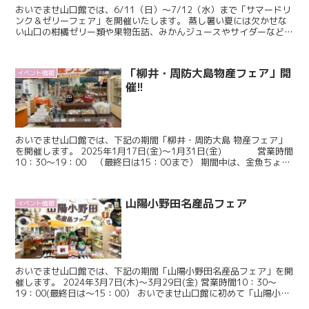
おいでませ山口館では、6/11（日）～7/12（水）まで「サマードリ
ンク＆ゼリーフェア」を開催いたします。 蒸し暑い夏には欠かせな
い山口の柑橘ゼリー類や果物缶詰、みかんジュースやサイダーなどを
取り揃え、皆さまのご来館をお待ちいたしております...
「柳井・周防大島物産フェア」開
イベント情報
催!!
おいでませ山口館では、下記の期間「柳井・周防大島 物産フェア」
を開催します。 2025年1月17日(金)～1月31日(金) 営業時間
10：30～19：00 （最終日は15：00まで） 期間中は、金魚ちょう
ちんグッズをはじめ「柳井...
山陽小野田名産品フェア
イベント情報
おいでませ山口館では、下記の期間「山陽小野田名産品フェア」を開
催します。 2024年3月7日(木)～3月29日(金) 営業時間10：30～
19：00(最終日は～15：00） おいでませ山口館に初めて「山陽小野
田市」の名産品がやってまいり...