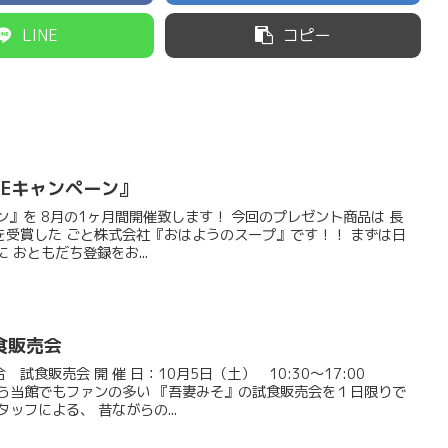
LINE
コピー
NEキャンペーン』
の1ヶ月間開催致します！ 今回のプレゼント商品は ​長
賞した ごと株式会社『おはようのスープ』です！！ まずは日
 おともだち登録をお...
食販売会
食販売会 開 催 日：10月5日（土） 10:30～17:00
もファンの多い 『吾妻みそ』の試食販売会を１日限りで
合の女性スタッフによる、 昔ながらの...