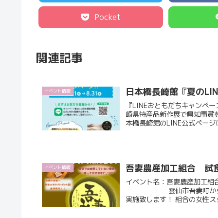
Pocket
関連記事
日本橋長崎館『夏のLI
イベント情報
『LINEおともだちキャンペーン』を 8月
崎県特産品新作展で県知事賞を受
本橋長崎館のLINE公式ページに
吾妻農産加工組合 試
イベント情報
イベント名：吾妻農産加工組合 試
雲仙市吾妻町から当館で
実施致します！ 組