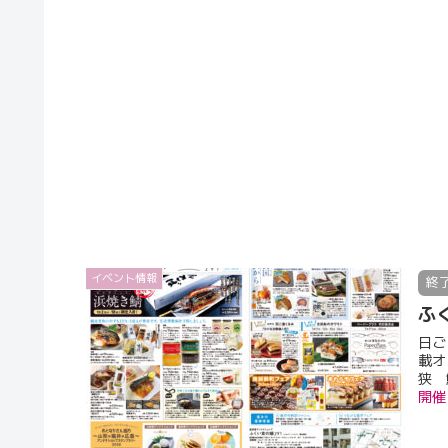
イベント情報
終
ふ
日ご
載オ
狭 鯖
生。
開催日