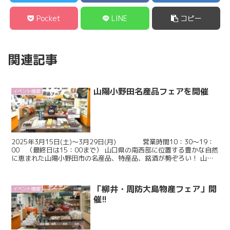
Pocket
LINE
コピー
関連記事
山陽小野田名産品フェアを開催
イベント情報
2025年3月15日(土)～3月29日(月) 営業時間10：30～19：
00 （最終日は15：00まで） 山口県の南西部に位置する豊かな自然
に恵まれた山陽小野田市の名産品、特産品、銘酒が勢ぞろい！ 山陽
小野田市 夜でも厚狭 ...
「柳井・周防大島物産フェア」開
イベント情報
催!!