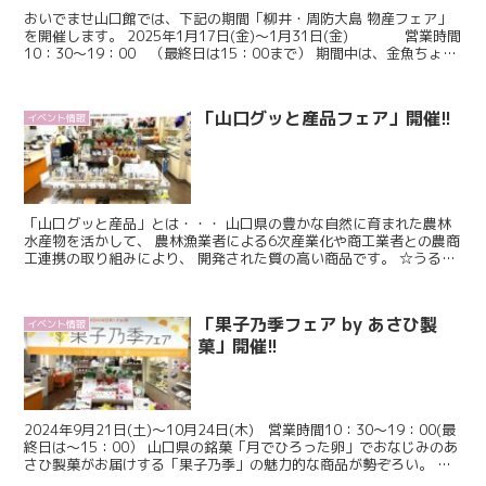
おいでませ山口館では、下記の期間「柳井・周防大島 物産フェア」
を開催します。 2025年1月17日(金)～1月31日(金) 営業時間
10：30～19：00 （最終日は15：00まで） 期間中は、金魚ちょう
ちんグッズをはじめ「柳井...
「山口グッと産品フェア」開催!!
イベント情報
「山口グッと産品」とは・・・ 山口県の豊かな自然に育まれた農林
水産物を活かして、 農林漁業者による6次産業化や商工業者との農商
工連携の取り組みにより、 開発された質の高い商品です。 ☆うるめ
ジャーキー･･･380円(税込) ☆ハート...
「果子乃季フェア by あさひ製
イベント情報
菓」開催!!
2024年9月21日(土)～10月24日(木) 営業時間10：30～19：00(最
終日は～15：00） 山口県の銘菓「月でひろった卵」でおなじみのあ
さひ製菓がお届けする「果子乃季」の魅力的な商品が勢ぞろい。 フ
ェア限定商品を含め多数の商品...