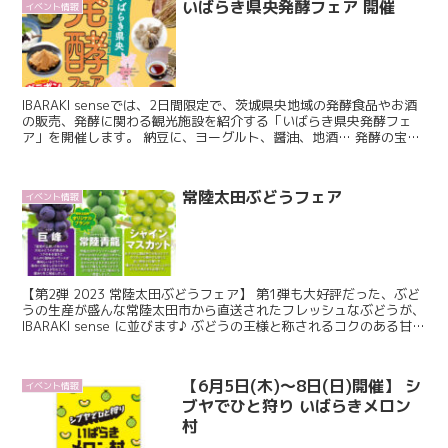
いばらき県央発酵フェア 開催
イベント情報
IBARAKI senseでは、2日間限定で、茨城県央地域の発酵食品やお酒
の販売、発酵に関わる観光施設を紹介する「いばらき県央発酵フェ
ア」を開催します。 納豆に、ヨーグルト、醤油、地酒… 発酵の宝
庫“茨城県央”の美味しいものが大集合...
常陸太田ぶどうフェア
イベント情報
【第2弾 2023 常陸太田ぶどうフェア】 第1弾も大好評だった、ぶど
うの生産が盛んな常陸太田市から直送されたフレッシュなぶどうが、
IBARAKI sense に並びます♪ ぶどうの王様と称されるコクのある甘さ
とほんのり酸味のバランスが美...
【6月5日(木)〜8日(日)開催】 シ
イベント情報
ブヤでひと狩り いばらきメロン
村