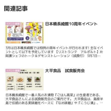
関連記事
日本橋長崎館10周年イベント
イベント情報
3月は日本橋長崎館では恒例の周年イベントが行われます! 主なイベ
ントとして以下を予定しています 【リストランテ アルポルト】片
岡護シェフのトーク＆デモンストレーション（試食付） 3月7日
（土） ➀12時～13時30分、➁16時～17時30...
大平食品 試食販売会
イベント情報
日本橋長崎館で一番人気のお漬物『ごはん高菜』の生産者である、
大平食品さんによる試食販売会のご案内です。 大平食品は、島原半
島で伝統のある麦味噌をベースに 『なめ味噌』や『こうじ漬』、
『高菜漬け』を製造しています。 「どこか懐かしく、また...