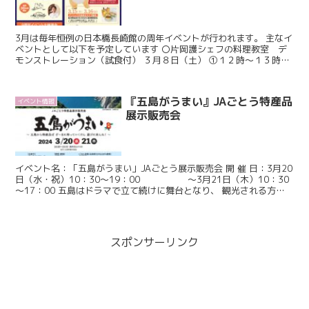
3月は毎年恒例の日本橋長崎館の周年イベントが行われます。 主なイ
ベントとして以下を予定しています 〇片岡護シェフの料理教室 デ
モンストレーション（試食付） ３月８日（土） ➀１２時～１３時３
０分、➁１６時～１７時３０分 各回３０名様限定 ...
『五島がうまい』JAごとう特産品
イベント情報
展示販売会
イベント名：「五島がうまい」JAごとう展示販売会 開 催 日：3月20
日（水・祝）10：30～19：00 ～3月21日（木）10：30
～17：00 五島はドラマで立て続けに舞台となり、 観光される方が
増加中の注目スポットです！ ...
スポンサーリンク