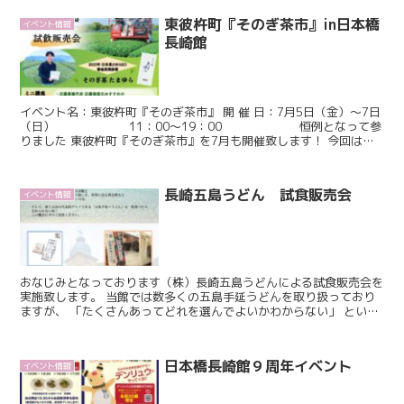
東彼杵町『そのぎ茶市』in日本橋
イベント情報
長崎館
イベント名：東彼杵町『そのぎ茶市』 開 催 日：7月5日（金）～7日
（日） 11：00～19：00 恒例となって参
りました 東彼杵町『そのぎ茶市』を7月も開催致します！ 今回は
2023年日本茶AWARD審査員奨励賞...
長崎五島うどん 試食販売会
イベント情報
おなじみとなっております（株）長崎五島うどんによる試食販売会を
実施致します。 当館では数多くの五島手延うどんを取り扱っており
ますが、 「たくさんあってどれを選んでよいかわからない」 という
お客様のお声をよく伺います。 そんな皆様の為、（株...
日本橋長崎館９周年イベント
イベント情報